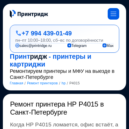
+7 994 439-01-49
пн–пт 10:00–18:00, сб–вс по договорённости
sales@printridge.ru
Telegram
Max
Принт
ридж
- принтеры и
картриджи
Ремонтируем принтеры и МФУ на выезде в
Санкт-Петербурге
/
/
/
Главная
Ремонт принтеров
hp
P4015
Ремонт
принтера HP P4015 в
Санкт-Петербурге
Когда
HP
P4015
ломается, офис встаёт, а