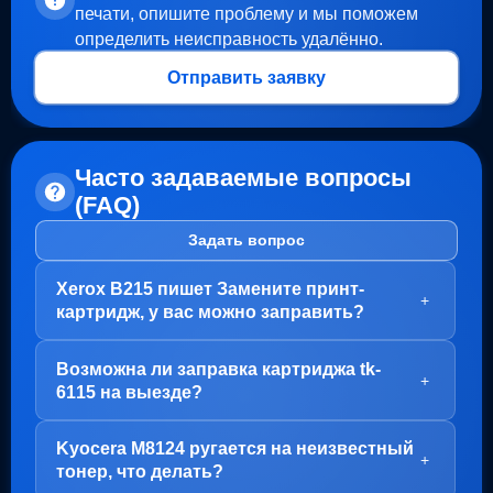
печати, опишите проблему и мы поможем
определить неисправность удалённо.
Отправить заявку
Часто задаваемые вопросы
(FAQ)
Задать вопрос
Xerox B215 пишет Замените принт-
+
картридж, у вас можно заправить?
Здравствуйте!
Возможна ли заправка картриджа tk-
В вашем случае, заправка картриджа не требуется.
+
6115 на выезде?
Проблема с блоком барабана (Принт-картридж), у
него просто закончился ресурс.
Здравствуйте!
Kyocera M8124 ругается на неизвестный
Варианта два:
Да, заправка картриджа TK-6115 возможна как в
+
тонер, что делать?
нашем офисе на Пролетарской, так и на выезде.
1. Привозите вам, мы его чистим, меняем чип и