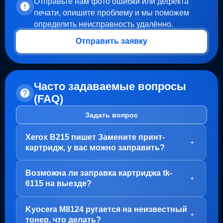
Отправьте нам фото ошибки или дефекта
печати, опишите проблему и мы поможем
определить неисправность удалённо.
Отправить заявку
Часто задаваемые вопросы
(FAQ)
Задать вопрос
Xerox B215 пишет Замените принт-
+
картридж, у вас можно заправить?
Здравствуйте!
Возможна ли заправка картриджа tk-
В вашем случае, заправка картриджа не требуется.
+
6115 на выезде?
Проблема с блоком барабана (Принт-картридж), у
него просто закончился ресурс.
Здравствуйте!
Kyocera M8124 ругается на неизвестный
Варианта два:
Да, заправка картриджа TK-6115 возможна как в
+
тонер, что делать?