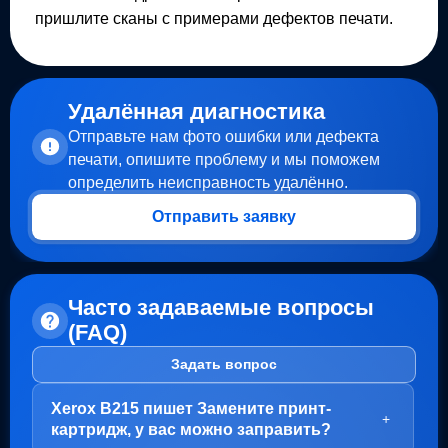
пришлите сканы с примерами дефектов печати.
Удалённая диагностика
Отправьте нам фото ошибки или дефекта
печати, опишите проблему и мы поможем
определить неисправность удалённо.
Отправить заявку
Часто задаваемые вопросы
(FAQ)
Задать вопрос
Xerox B215 пишет Замените принт-
+
картридж, у вас можно заправить?