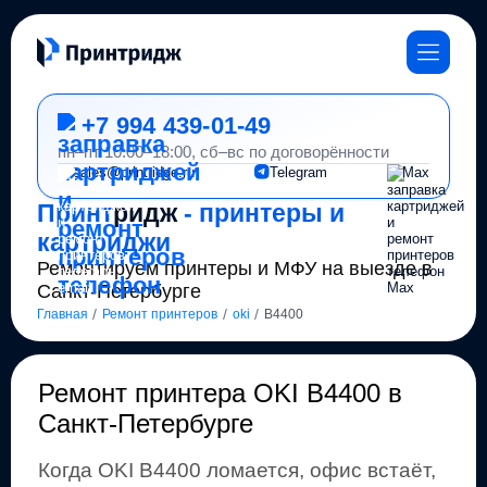
+7 994 439-01-49
пн–пт 10:00–18:00, сб–вс по договорённости
sales@printridge.ru
Telegram
Max
Принт
ридж
- принтеры и
картриджи
Ремонтируем принтеры и МФУ на выезде в
Санкт-Петербурге
/
/
/
Главная
Ремонт принтеров
oki
B4400
Ремонт
принтера OKI B4400 в
Санкт-Петербурге
Когда
OKI
B4400
ломается, офис встаёт,