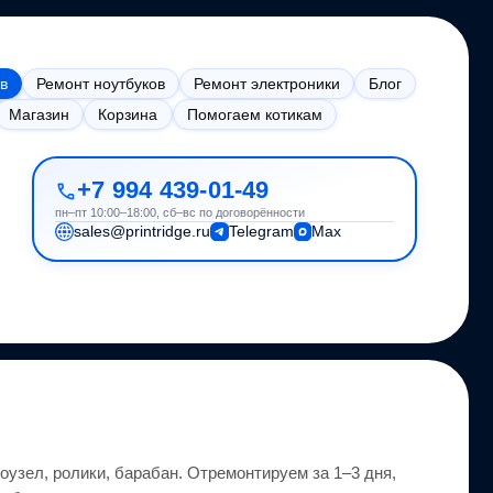
в
Ремонт ноутбуков
Ремонт электроники
Блог
Магазин
Корзина
Помогаем котикам
+7 994 439-01-49
пн–пт 10:00–18:00, сб–вс по договорённости
sales@printridge.ru
Telegram
Max
узел, ролики, барабан.
Отремонтируем за 1–3 дня,