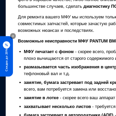
большинстве случаев, сделать
диагностику 
Для ремонта вашего
МФУ
мы используем толь
совместимых запчастей, которые зачастую раб
возможных нюансах и последствиях.
×
Возможные неисправности
МФУ
PANTUM BM
%
Скидка до 20%
МФУ
печатает с фоном
- скорее всего, про
плохо вычищаются от старого содержимого 
размазывается часть изображения в центр
тефлоновый вал и т.д.
замятие, бумага застревает под задней к
всего, вам потребуется замена или восстано
замятие в лотке
- скорее всего ваш аппарат
захватывает несколько листов
- требуется
бумага застревает в автоподатчике (ADF)
-