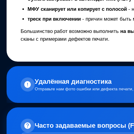
МФУ
сканирует или копирует с полосой
- 
треск при включении
- причин может быть 
Большинство работ возможно выполнить
на в
сканы с примерами дефектов печати.
Удалённая диагностика
Отправьте нам фото ошибки или дефекта печати
Часто задаваемые вопросы (