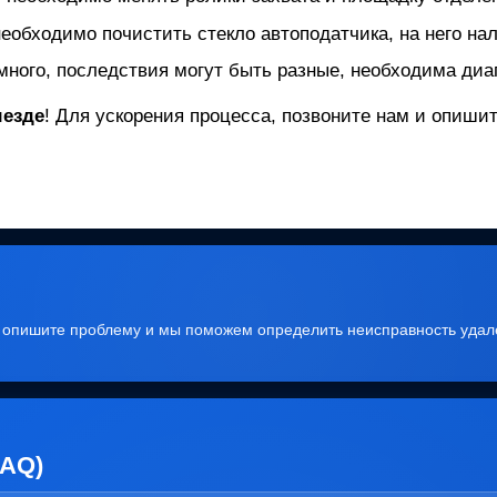
необходимо почистить стекло автоподатчика, на него нал
много, последствия могут быть разные, необходима диаг
ыезде
! Для ускорения процесса, позвоните нам и опиш
, опишите проблему и мы поможем определить неисправность удал
FAQ)