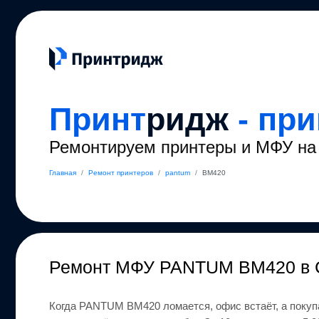
Принт
ридж
- пр
Ремонтируем принтеры и МФУ на 
Главная
/
Ремонт принтеров
/
pantum
/
BM420
Ремонт
МФУ PANTUM BM420
в 
Когда
PANTUM
BM420
ломается, офис встаёт, а покуп