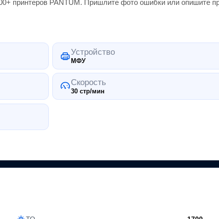
000+
принтеров
PANTUM
. Пришлите фото ошибки или опишите пр
Устройство
МФУ
Скорость
30 стр/мин
ТО