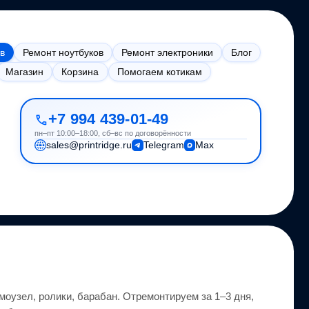
в
Ремонт ноутбуков
Ремонт электроники
Блог
Магазин
Корзина
Помогаем котикам
+7 994 439-01-49
пн–пт 10:00–18:00, сб–вс по договорённости
sales@printridge.ru
Telegram
Max
моузел, ролики, барабан.
Отремонтируем за 1–3 дня,