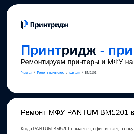
Принт
ридж
- пр
Ремонтируем принтеры и МФУ на 
Главная
/
Ремонт принтеров
/
pantum
/
BM5201
Ремонт
МФУ PANTUM BM5201
Когда
PANTUM
BM5201
ломается, офис встаёт, а пок