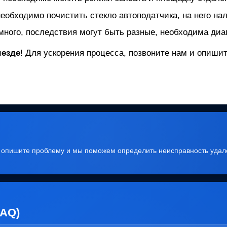
необходимо почистить стекло автоподатчика, на него нал
много, последствия могут быть разные, необходима диаг
ыезде
! Для ускорения процесса, позвоните нам и опиш
, опишите проблему и мы поможем определить неисправность удал
FAQ)