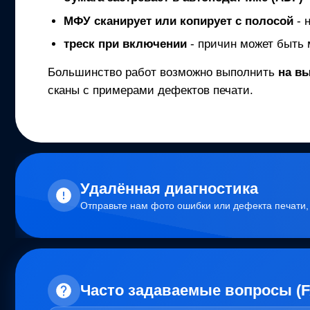
МФУ
сканирует или копирует с полосой
- 
треск при включении
- причин может быть 
Большинство работ возможно выполнить
на в
сканы с примерами дефектов печати.
Удалённая диагностика
Отправьте нам фото ошибки или дефекта печати
Часто задаваемые вопросы (