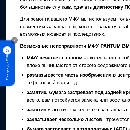
большинстве случаев, сделать
диагностику 
Для ремонта вашего
МФУ
мы используем толь
совместимых запчастей, которые зачастую раб
возможных нюансах и последствиях.
×
Возможные неисправности
МФУ
PANTUM BM
%
Скидка до 20%
МФУ
печатает с фоном
- скорее всего, про
плохо вычищаются от старого содержимого 
размазывается часть изображения в центр
тефлоновый вал и т.д.
замятие, бумага застревает под задней к
всего, вам потребуется замена или восстано
замятие в лотке
- скорее всего ваш аппарат
захватывает несколько листов
- требуется
бумага застревает в автоподатчике (ADF)
-