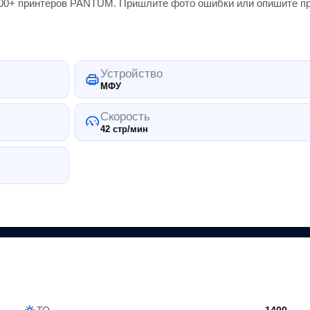
000+
принтеров
PANTUM
. Пришлите фото ошибки или опишите пр
Устройство
МФУ
Скорость
42 стр/мин
ТО