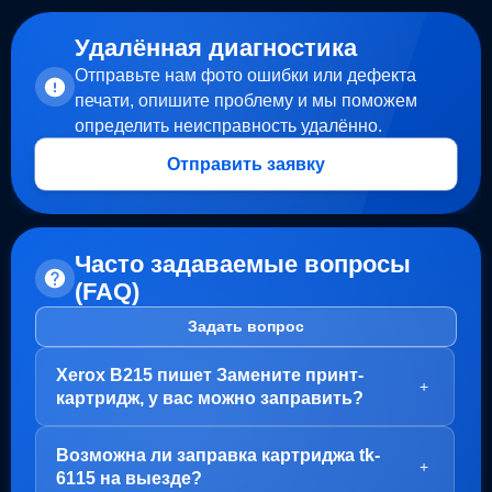
Удалённая диагностика
Отправьте нам фото ошибки или дефекта
печати, опишите проблему и мы поможем
определить неисправность удалённо.
Отправить заявку
Часто задаваемые вопросы
(FAQ)
Задать вопрос
Xerox B215 пишет Замените принт-
+
картридж, у вас можно заправить?
Здравствуйте!
Возможна ли заправка картриджа tk-
В вашем случае, заправка картриджа не требуется.
+
6115 на выезде?
Проблема с блоком барабана (Принт-картридж), у