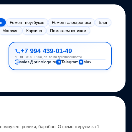
в
Ремонт ноутбуков
Ремонт электроники
Блог
Магазин
Корзина
Помогаем котикам
+7 994 439-01-49
пн–пт 10:00–18:00, сб–вс по договорённости
sales@printridge.ru
Telegram
Max
ермоузел, ролики, барабан.
Отремонтируем за 1–