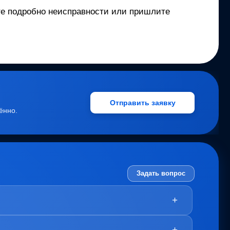
ите подробно неисправности или пришлите
Отправить заявку
ённо.
Задать вопрос
+
+
урс.