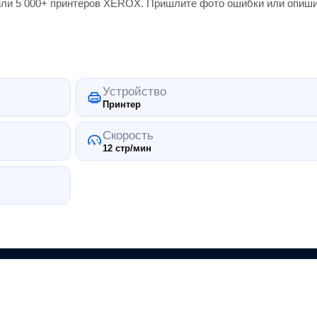
или 5 000+
принтеров
XEROX
. Пришлите фото ошибки или опиши
Устройство
Принтер
Скорость
12 стр/мин