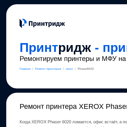
Принт
ридж
- пр
Ремонтируем принтеры и МФУ на 
Главная
/
Ремонт принтеров
/
xerox
/
Phaser6020
Ремонт
принтера XEROX Phase
Когда
XEROX
Phaser 6020
ломается, офис встаёт, а п