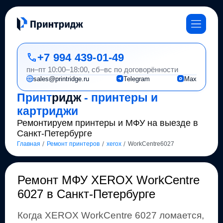
+7 994 439-01-49
пн–пт 10:00–18:00, сб–вс по договорённости
sales@printridge.ru
Telegram
Max
Принт
ридж
- принтеры и
картриджи
Ремонтируем принтеры и МФУ на выезде в
Санкт-Петербурге
/
/
/
Главная
Ремонт принтеров
xerox
WorkCentre6027
Ремонт
МФУ XEROX WorkCentre
6027 в Санкт-Петербурге
Когда
XEROX
WorkCentre 6027
ломается,