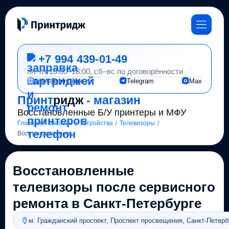
+7 994 439-01-49
пн–пт 10:00–18:00, сб–вс по договорённости
sales@printridge.ru
Telegram
Max
Принт
ридж
- магазин
Восстановленные Б/У принтеры и МФУ
/
/
/
/
Главная
Магазин
Устройства
Телевизоры
Восстановленные
Восстановленные
телевизоры после сервисного
ремонта в Санкт-Петербурге
м. Гражданский проспект, Проспект просвещения, Санкт-Петерб