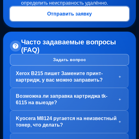
определить неисправность удалённо.
Отправить заявку
Часто задаваемые вопросы
(FAQ)
Задать вопрос
Xerox B215 пишет Замените принт-
+
картридж, у вас можно заправить?
Здравствуйте!
Возможна ли заправка картриджа tk-
В вашем случае, заправка картриджа не требуется.
+
6115 на выезде?
Проблема с блоком барабана (Принт-картридж), у
него просто закончился ресурс.
Здравствуйте!
Kyocera M8124 ругается на неизвестный
Варианта два:
Да, заправка картриджа TK-6115 возможна как в
+
тонер, что делать?
нашем офисе на Пролетарской, так и на выезде.
1. Привозите вам, мы его чистим, меняем чип и
Но есть важный момент - первый раз картридж
фотовал на новый
Здравствуйте!