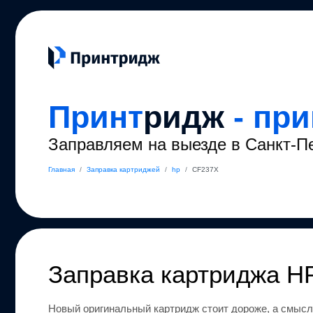
Принт
ридж
- пр
Заправляем на выезде в Санкт-П
Главная
/
Заправка картриджей
/
hp
/
CF237X
Заправка картриджа
H
Новый оригинальный картридж стоит дороже, а смысл