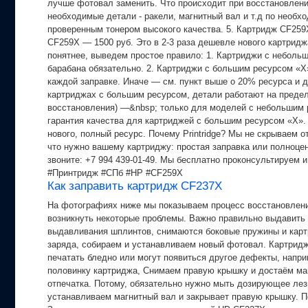
лучше фотовал заменить. Что происходит при восстановлен
необходимые детали - ракели, магнитный вал и т.д по необ
проверенным тонером высокого качества. 5. Картридж CF259
CF259X — 1500 руб. Это в 2-3 раза дешевле нового картридж
понятнее, выведем простое правило: 1. Картриджи с небольш
барабана обязательно. 2. Картриджи с большим ресурсом «X»
каждой заправке. Иначе — см. пункт выше о 20% ресурса и 
картриджах с большим ресурсом, детали работают на пределе
восстановления) —&nbsp; только для моделей с небольшим р
гарантия качества для картриджей с большим ресурсом «X». 
нового, полный ресурс. Почему Printridge? Мы не скрываем 
что нужно вашему картриджу: простая заправка или полноце
звоните: +7 994 439-01-49. Мы бесплатно проконсультируем 
#Принтридж #СПб #HP #CF259X
Как заправить картридж CF237X
На фотографиях ниже мы показываем процесс восстановления
возникнуть некоторые проблемы. Важно правильно выдавить 
выдавливания шплинтов, снимаются боковые пружины и картр
заряда, собираем и устанавливаем новый фотовал. Картридж
печатать бледно или могут появиться другое дефекты, напри
половинку картриджа, Снимаем правую крышку и достаём маг
отпечатка. Потому, обязательно нужно мыть дозирующее лезв
устанавливаем магнитный вал и закрывает правую крышку. По