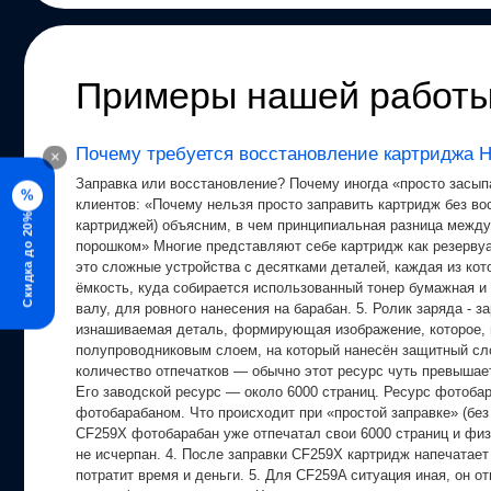
Примеры нашей работ
Почему требуется восстановление картриджа 
×
Заправка или восстановление? Почему иногда «просто засыпа
%
клиентов: «Почему нельзя просто заправить картридж без 
Скидка до 20%
картриджей) объясним, в чем принципиальная разница между
порошком» Многие представляют себе картридж как резервуа
это сложные устройства с десятками деталей, каждая из кото
ёмкость, куда собирается использованный тонер бумажная и 
валу, для ровного нанесения на барабан. 5. Ролик заряда -
изнашиваемая деталь, формирующая изображение, которое, в
полупроводниковым слоем, на который нанесён защитный сло
количество отпечатков — обычно этот ресурс чуть превышает
Его заводской ресурс — около 6000 страниц. Ресурс фотобара
фотобарабаном. Что происходит при «простой заправке» (без 
CF259X фотобарабан уже отпечатал свои 6000 страниц и физ
не исчерпан. 4. После заправки CF259X картридж напечатает
потратит время и деньги. 5. Для CF259A ситуация иная, он о