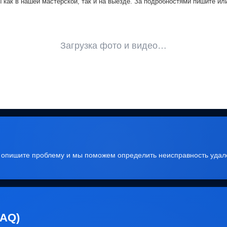
как в нашей мастерской, так и на выезде. За подробностями пишите или
Загрузка фото и видео…
, опишите проблему и мы поможем определить неисправность удал
FAQ)