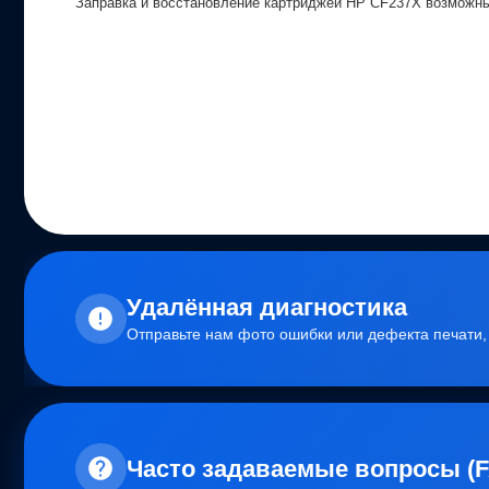
Заправка и восстановление картриджей HP CF237X возможны 
Удалённая диагностика
Отправьте нам фото ошибки или дефекта печати
Часто задаваемые вопросы (