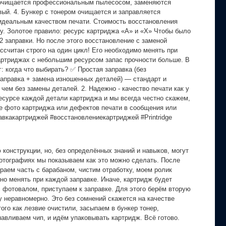
но очищается профессиональным пылесосом, заменяются
ый. 4. Бункер с тонером очищается и заправляется
 идеальным качеством печати. Стоимость восстановления
му. Золотое правило: ресурс картриджа «A» и «X» Чтобы было
2 заправки. Но после этого восстановление с заменой
ссчитан строго на один цикл! Его необходимо менять при
артриджах с небольшим ресурсом запас прочности больше. В
 когда что выбирать? ✅ Простая заправка (без
заправка + замена изношенных деталей) — стандарт и
чем без замены деталей. 2. Надежно - качество печати как у
ресурсе каждой детали картриджа и мы всегда честно скажем,
е фото картриджа или дефектов печати в сообщения или
авкакартриджей #восстановлениекартриджей #Printridge
онструкции, но, без определённых знаний и навыков, могут
фотографиях мы показываем как это можно сделать. После
раем часть с барабаном, чистим отработку, моем ролик
о менять при каждой заправке. Иначе, картридж будет
с фотовалом, приступаем к заправке. Для этого берём вторую
 неравномерно. Это без сомнений скажется на качестве
го как лезвие очистили, засыпаем в бункер тонер,
авливаем чип, и идём упаковывать картридж. Всё готово.