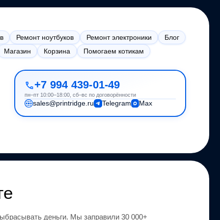
в
Ремонт ноутбуков
Ремонт электроники
Блог
Магазин
Корзина
Помогаем котикам
+7 994 439-01-49
пн–пт 10:00–18:00, сб–вс по договорённости
sales@printridge.ru
Telegram
Max
ге
ыбрасывать деньги.
Мы заправили 30 000+