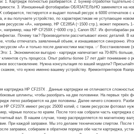
ии: 1. Картридж полностью разбирается. 2. Бункер отработки тщатель
ходимости. 3. Изношенный фотобарабан ОБЯЗАТЕЛЬНО заменяется на нов
X собирается, тестируется и выдает полный ресурс в 6000 отпечатков с
а, и вы получаете устройство, по характеристикам не уступающее ново
им ресурсом «A», например, HP CE285A (~1500 стр.), может пережить 1-
, например, наш HP CF259X (~6000 стр.), Canon 057. Их фотобарабан ра
дефектах. Почему так? Производители рассчитывают износ деталей. В к
, чтобы отпечатать заявленный объем, и изнашиваются синхронно. Итог:
есурсом «A» и только после диагностики мастера. ✅ Восстановление (
Это: 1. Экономически выгодно - картридж напечатает на 70-80% больше, 
от клиентов суть процесса. Опыт работы более 17 лет даёт понимание о 
нное восстановление. Нужна консультация по вашей модели? Присылайт
и скажем, что нужно именно вашему устройству. #ремонтпринтеров #запр
 картриджа HP CF237X . Данные картриджи не отличаются сложностью к
боковые шплинты, чтобы разобрать на две половинки. На первых трёх 
идж легко разбирается на две половины. Далее ничего сложного. Разби
и HP CF237X имеют ресурс 25000 копий, с таким ресурсом фотовал нужн
мер, чёрные полосы по краям. После того как собрали часть картриджа 
нитный вал. В нашем случае, тонер распределяется по магнитному валу
ие. При каждой заправке. Мы это делаем техническим спиртом. После то
сле заправки, собираем в обратном порядке обе части картриджа, устан