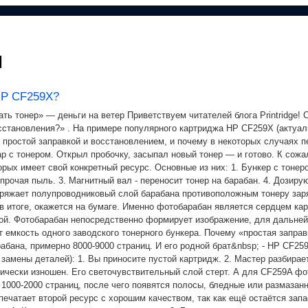
ы
HP CF259X?
ть тонер» — деньги на ветер Приветствуем читателей блога Printridge!
восстановления?» . На примере популярного картриджа HP CF259X (акту
 простой заправкой и восстановлением, и почему в некоторых случаях п
р с тонером. Открыл пробочку, засыпал новый тонер — и готово. К сожа
рых имеет свой конкретный ресурс. Основные из них: 1. Бункер с тонеро
прочая пыль. 3. Магнитный вал - переносит тонер на барабан. 4. Дозир
 заряжает полупроводниковый слой барабана противоположным тонеру зар
 итоге, окажется на бумаге. Именно фотобарабан является сердцем ка
й. Фотобарабан непосредственно формирует изображение, для дальнейш
 емкость одного заводского тонерного бункера. Почему «простая запра
бана, примерно 8000-9000 страниц. И его родной брат&nbsp; - HP CF259
замены деталей): 1. Вы приносите пустой картридж. 2. Мастер разбирает
ически изношен. Его светочувствительный слой стерт. А для CF259A фот
 1000-2000 страниц, после чего появятся полосы, бледные или размазанн
тпечатает второй ресурс с хорошим качеством, так как ещё остаётся зап