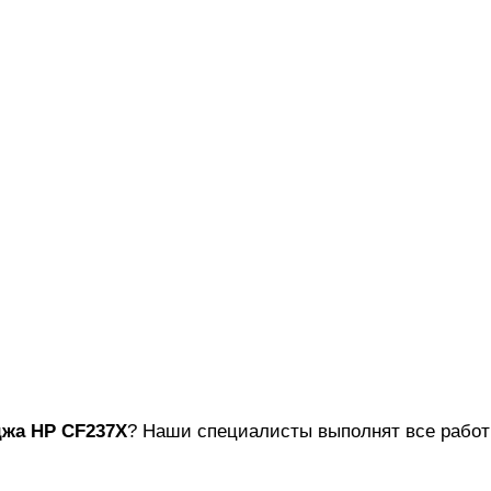
джа
HP CF237X
? Наши специалисты выполнят все работы 