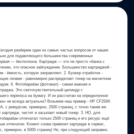
 Сегодня разберем один из самых частых вопросов от наших
ально для подавляющего большинства современных
ервая — бесполезна. Картридж — это не просто «банка с
лению, это опасное заблуждение. Большинство картриджей -
м - ёмкость, которую заправляют. 2. Бункер отработки -
ующее лезвие - равномерно распределает тонер на магнитном
ядом. 6. Фотобарабан (фотовал) - самая важная и
ртриджа. Это светочувствительный цилиндр с
его переноса на бумагу. И он рассчитан на определенное
вка» не всегда актуальна? Возьмем наш пример - HP CF259X.
A, с ремурсом, примерно, 2500 страниц, с точно таким же
 картридж, чистит и засыпает новый тонер. 3. НО, для
обарабан отпечатал только 2500 страниц и его ресурс ещё
ые отпечатки. Клиент снова привезет картридж в сервис,
ас, примерно, в 5000 страниц! Но, при следующей заправке,