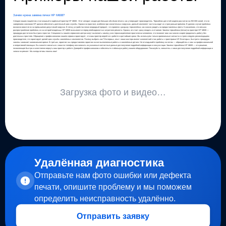
Зачем нужна замена печки HP M608?
Сегодня нашим пациентом стал мощный и надёжный принтер HP M608 . Этот аппарат создан для больших объёмов печати, как утверждает производитель. Термоблок для этой модели рассчитан на 250 000 копий, что по
заверениям компании HP должно обеспечить длительный срок службы. Однако на практике, особенно при значительных нагрузках, данный компонент часто выходит из строя раньше времени. В данном случае проблема
возникла вовсе не из-за превышения допустимой нагрузки. В печку устройства попал инородный предмет, что привело к разрыву термоплёнки, как можно увидеть на предоставленных фото. К сожалению, это весьма
распространённая проблема, из-за которой владельцы HP M608 оказываются перед необходимостью затратного ремонта. Однако, не стоит сразу впадать в отчаяние. Замена термоблока (печки) на принтере HP M608 —
процедура достаточно быстрая и простая. Специалисты нашего сервисного центра могут выполнить замену узла термозакрепления практически мгновенно, что позволит вам как можно скорее продолжить работу без
длительных простоев. Обращение к профессионалам нашего сервиса гарантирует, что ваш принтер вернётся к работе в кратчайшие сроки. Мы используем только оригинальные запчасти и строго следуем рекомендациям
производителя, что гарантирует долгий срок службы заменённых компонентов. Почему выбрать нас? Во-первых, опыт: наши мастера имеют многолетний стаж работы с принтерами HP. Во-вторых, быстрота: процедура
замены занимает минимальное время. В-третьих, гарантия: мы предоставляем гарантию на все выполненные работы и заменённые детали. Не откладывайте проблему на потом — обращайтесь к нам за профессиональной
и оперативной помощью. Вы можете связаться с нами по телефону или написать на указанные контактные данные для получения подробной информации и консультации. Замена термоблока HP M608 — это решение,
позволяющее быстро и качественно вернуть ваш принтер к работе. Доверяйте профессионалам и обеспечьте стабильную работу вашего оборудования. Пожалуйста, свяжитесь с нами для получения подробной информации и
записи на ремонт. Мы всегда готовы помочь вам!
Загрузка фото и видео…
Удалённая диагностика
Отправьте нам фото ошибки или дефекта
печати, опишите проблему и мы поможем
определить неисправность удалённо.
Отправить заявку