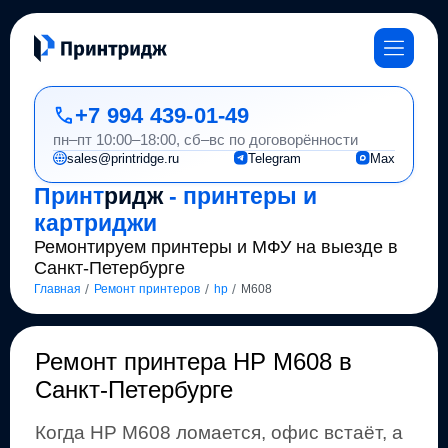
+7 994 439-01-49
пн–пт 10:00–18:00, сб–вс по договорённости
sales@printridge.ru
Telegram
Max
Принт
ридж
- принтеры и
картриджи
Ремонтируем принтеры и МФУ на выезде в
Санкт-Петербурге
/
/
/
Главная
Ремонт принтеров
hp
M608
Ремонт
принтера HP M608 в
Санкт-Петербурге
Когда
HP
M608
ломается, офис встаёт, а