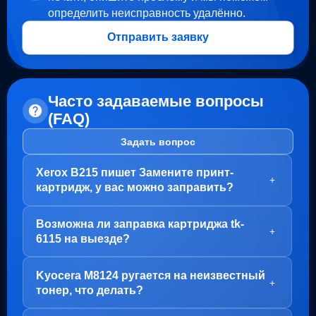
определить неисправность удалённо.
Отправить заявку
Часто задаваемые вопросы
(FAQ)
Задать вопрос
Xerox B215 пишет Замените принт-
+
картридж, у вас можно заправить?
Здравствуйте!
Возможна ли заправка картриджа tk-
В вашем случае, заправка картриджа не требуется.
+
6115 на выезде?
Проблема с блоком барабана (Принт-картридж), у
него просто закончился ресурс.
Здравствуйте!
Kyocera M8124 ругается на неизвестный
Варианта два:
Да, заправка картриджа TK-6115 возможна как в
+
тонер, что делать?
нашем офисе на Пролетарской, так и на выезде.
1. Привозите вам, мы его чистим, меняем чип и
Но есть важный момент - первый раз картридж
фотовал на новый
Здравствуйте!