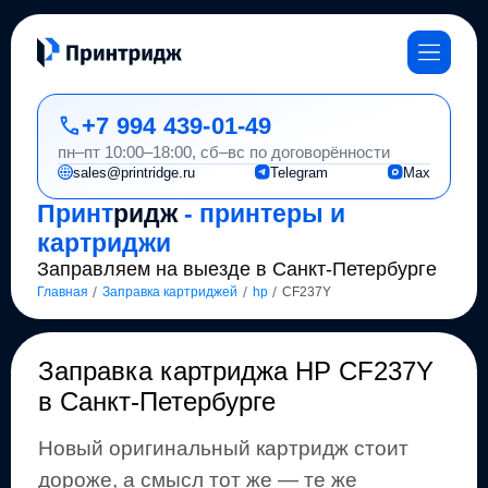
+7 994 439-01-49
пн–пт 10:00–18:00, сб–вс по договорённости
sales@printridge.ru
Telegram
Max
Принт
ридж
- принтеры и
картриджи
Заправляем на выезде в Санкт-Петербурге
/
/
/
Главная
Заправка картриджей
hp
CF237Y
Заправка картриджа
HP CF237Y
в Санкт-Петербурге
Новый оригинальный картридж стоит
дороже, а смысл тот же
— те же