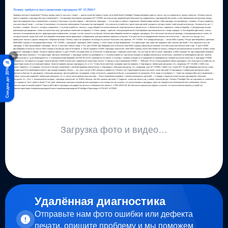
Почему требуется восстановление картриджа HP CF259X?
Заправка или восстановление? Почему иногда «просто засыпать тонер» — деньги на ветер Приветствуем читателей блога Printridge! Сегодня разберем один из самых частых вопросов от наших клиентов: «Почему нельзя
просто заправить картридж без восстановления?» . На примере популярного картриджа HP CF259X (актуально для подавляющего большинства современных картриджей) объясним, в чем принципиальная разница между
простой заправкой и восстановлением, и почему в некоторых случаях первая — бесполезна. Картридж — это не просто «банка с порошком» Многие представляют себе картридж как резервуар с тонером. Открыл пробочку,
засыпал новый тонер — и готово. К сожалению, это опасное заблуждение. Большинство картриджей - это сложные устройства с десятками деталей, каждая из которых имеет свой конкретный ресурс. Основные из них: 1.
Бункер с тонером - ёмкость, которую заправляют. 2. Бункер отработки - ёмкость, куда собирается использованный тонер бумажная и прочая пыль. 3. Магнитный вал - переносит тонер на барабан. 4. Дозирующее лезвие -
равномерно распределает тонер на магнитном валу, для ровного нанесения на барабан. 5. Ролик заряда - заряжает полупроводниковый слой барабана противоположным тонеру зарядом. 6. Фотобарабан (фотовал) - самая
важная и изнашиваемая деталь, формирующая изображение, которое, в итоге, окажется на бумаге. Именно фотобарабан является сердцем картриджа. Это светочувствительный цилиндр с полупроводниковым слоем, на
который нанесён защитный слой. Фотобарабан непосредственно формирует изображение, для дальнейшего переноса на бумагу. И он рассчитан на определенное количество отпечатков — обычно этот ресурс чуть
превышает емкость одного заводского тонерного бункера. Почему «простая заправка» не всегда актуальна? Возьмем наш пример - HP CF259X. Его заводской ресурс — около 6000 страниц. Ресурс фотобарабана, примерно
8000-9000 страниц. И его родной брат&nbsp; - HP CF259A, с ремурсом, примерно, 2500 страниц, с точно таким же фотобарабаном. Что происходит при «простой заправке» (без замены деталей): 1. Вы приносите пустой
картридж. 2. Мастер разбирает картридж, чистит и засыпает новый тонер. 3. НО, для CF259X фотобарабан уже отпечатал свои 6000 страниц и физически изношен. Его светочувствительный слой стерт. А для CF259A
фотобарабан отпечатал только 2500 страниц и его ресурс ещё не исчерпан. 4. После заправки CF259X картридж напечатает 1000-2000 страниц, после чего появятся полосы, бледные или размазанные отпечатки. Клиент снова
привезет картридж в сервис, потратит время и деньги. 5. Для CF259A ситуация иная, он отпечатает второй ресурс с хорошим качеством, так как ещё остаётся запас, примерно, в 5000 страниц! Но, при следующей заправке,
×
лучше фотовал заменить. Что происходит при восстановлении: 1. Картридж полностью разбирается. 2. Бункер отработки тщательно очищается профессиональным пылесосом, заменяются необходимые детали - ракели,
магнитный вал и т.д по необходимости. 3. Изношенный фотобарабан ОБЯЗАТЕЛЬНО заменяется на новый. 4. Бункер с тонером очищается и заправляется проверенным тонером высокого качества. 5. Картридж CF259X
собирается, тестируется и выдает полный ресурс в 6000 отпечатков с идеальным качеством печати. Стоимость восстановления CF259X — 1500 руб. Это в 2-3 раза дешевле нового картриджа, и вы получаете устройство, по
%
характеристикам не уступающее новому. Золотое правило: ресурс картриджа «A» и «X» Чтобы было понятнее, выведем простое правило: 1. Картриджи с небольшим ресурсом «A», например, HP CE285A (~1500 стр.),
может пережить 1-2 заправки. Но после этого восстановление с заменой барабана обязательно. 2. Картриджи с большим ресурсом «X», например, наш HP CF259X (~6000 стр.), Canon 057. Их фотобарабан рассчитан строго
Скидка до 20%
на один цикл! Его необходимо менять при каждой заправке. Иначе — см. пункт выше о 20% ресурса и дефектах. Почему так? Производители рассчитывают износ деталей. В картриджах с небольшим ресурсом запас
прочности больше. В картриджах с большим ресурсом, детали работают на пределе, чтобы отпечатать заявленный объем, и изнашиваются синхронно. Итог: когда что выбирать? ✅ Простая заправка (без восстановления) —
&nbsp; только для моделей с небольшим ресурсом «A» и только после диагностики мастера. ✅ Восстановление (заправка + замена изношенных деталей) — стандарт и гарантия качества для картриджей с большим
ресурсом «X». Это: 1. Экономически выгодно - картридж напечатает на 70-80% больше, чем без замены деталей. 2. Надежно - качество печати как у нового, полный ресурс. Почему Printridge? Мы не скрываем от клиентов
суть процесса. Опыт работы более 17 лет даёт понимание о ресурсе каждой детали картриджа и мы всегда честно скажем, что нужно вашему картриджу: простая заправка или полноценное восстановление. Нужна
консультация по вашей модели? Присылайте фото картриджа или дефектов печати в сообщения или звоните: +7 994 439-01-49. Мы бесплатно проконсультируем и скажем, что нужно именно вашему устройству.
#ремонтпринтеров #заправкакартриджей #восстановлениекартриджей #Printridge #Принтридж #СПб #HP #CF259X
Загрузка фото и видео…
Удалённая диагностика
Отправьте нам фото ошибки или дефекта
печати, опишите проблему и мы поможем