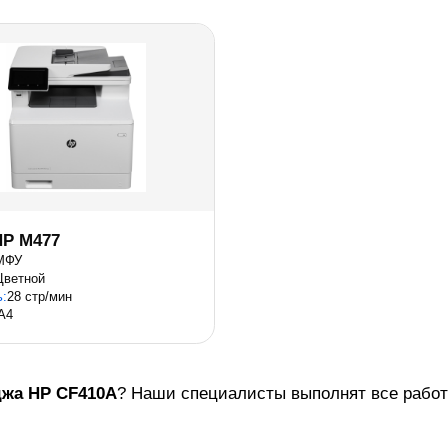
P M477
МФУ
Цветной
ь:
28 стр/мин
A4
джа
HP CF410A
? Наши специалисты выполнят все работы