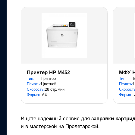
Принтер HP M452
МФУ H
Тип:
Принтер
Тип:
Печать:
Цветной
Печать:
Скорость:
28 стр/мин
Скорост
Формат:
A4
Формат:
Ищете надежный сервис для
заправки картри
и в мастерской на Пролетарской.