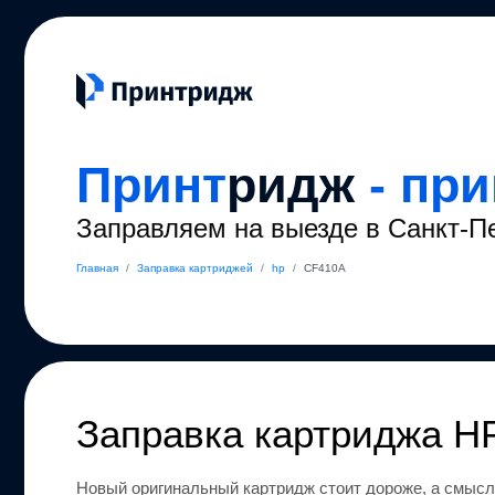
Принт
ридж
- пр
Заправляем на выезде в Санкт-П
Главная
/
Заправка картриджей
/
hp
/
CF410A
Заправка картриджа
H
Новый оригинальный картридж стоит дороже, а смысл