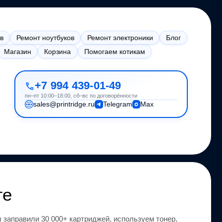
в
Ремонт ноутбуков
Ремонт электроники
Блог
Магазин
Корзина
Помогаем котикам
+7 994 439-01-49
пн–пт 10:00–18:00, сб–вс по договорённости
sales@printridge.ru
Telegram
Max
ге
 заправили 30 000+ картриджей, используем тонер,