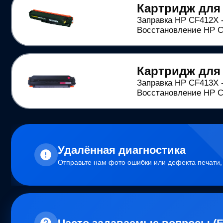
Картридж для
Заправка HP CF412X -
Восстановление HP CF
Картридж для
Заправка HP CF413X -
Восстановление HP CF
Удалённая диагностика
Отправьте нам фото ошибки или дефекта печати