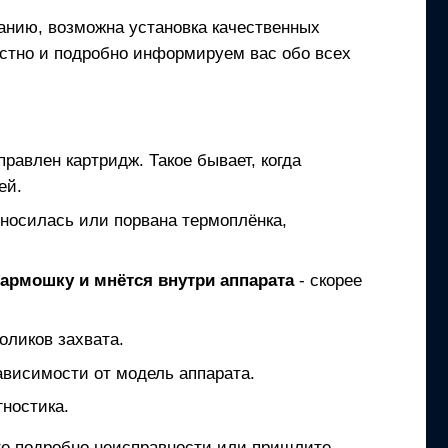
ланию, возможна установка качественных
естно и подробно информируем вас обо всех
правлен картридж. Такое бывает, когда
ей.
зносилась или порвана термоплёнка,
гармошку и мнётся внутри аппарата
- скорее
оликов захвата.
ависимости от модель аппарата.
ностика.
ите подробно неисправности или пришлите