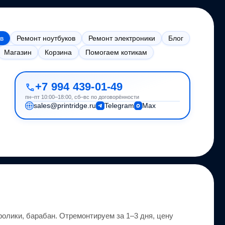
в
Ремонт ноутбуков
Ремонт электроники
Блог
Магазин
Корзина
Помогаем котикам
+7 994 439-01-49
пн–пт 10:00–18:00, сб–вс по договорённости
sales@printridge.ru
Telegram
Max
ролики, барабан.
Отремонтируем за 1–3 дня, цену