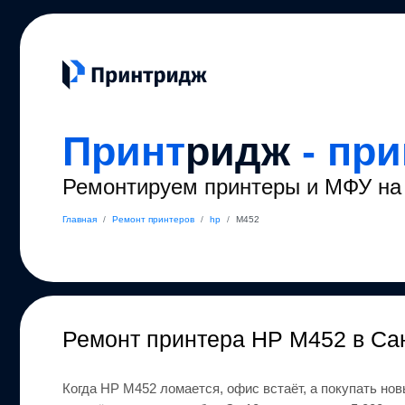
Принт
ридж
- пр
Ремонтируем принтеры и МФУ на 
Главная
/
Ремонт принтеров
/
hp
/
M452
Ремонт
принтера HP M452
в Са
Когда
HP
M452
ломается, офис встаёт, а покупать нов