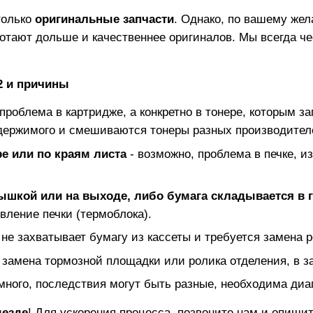
олько
оригинальные запчасти
. Однако, по вашему же
отают дольше и качественнее оригиналов. Мы всегда ч
2
и причины
 проблема в картридже, а конкретно в тонере, которым за
держимого и смешиваются тонеры разных производител
е или по краям листа
- возможно, проблема в печке, и
рышкой или на выходе, либо бумага складывается в 
вление печки (термоблока).
 не захватывает бумагу из кассеты и требуется замена р
 замена тормозной площадки или ролика отделения, в з
много, последствия могут быть разные, необходима диаг
ыезде
! Для ускорения процесса, позвоните нам и опиш