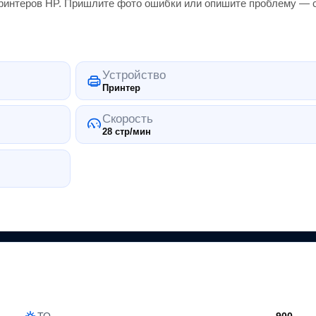
ринтеров
HP
. Пришлите фото ошибки или опишите проблему — ск
Устройство
Принтер
Скорость
28 стр/мин
ТО