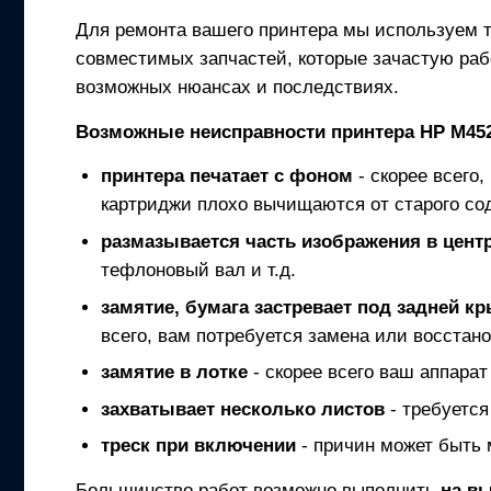
Для ремонта вашего
принтера
мы используем т
совместимых запчастей, которые зачастую раб
возможных нюансах и последствиях.
Возможные неисправности
принтера
HP M45
принтера
печатает с фоном
- скорее всего,
картриджи плохо вычищаются от старого со
размазывается часть изображения в центр
тефлоновый вал и т.д.
замятие, бумага застревает под задней к
всего, вам потребуется замена или восстано
замятие в лотке
- скорее всего ваш аппарат
захватывает несколько листов
- требуется
треск при включении
- причин может быть 
Большинство работ возможно выполнить
на в