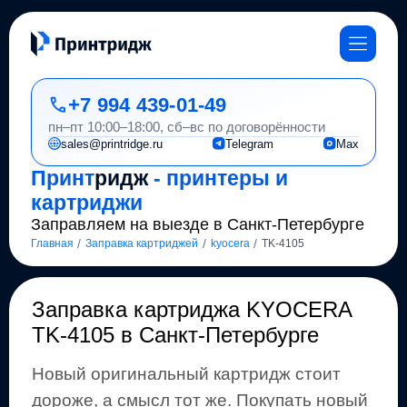
+7 994 439-01-49
пн–пт 10:00–18:00, сб–вс по договорённости
sales@printridge.ru
Telegram
Max
Принт
ридж
- принтеры и
картриджи
Заправляем на выезде в Санкт-Петербурге
/
/
/
Главная
Заправка картриджей
kyocera
TK-4105
Заправка картриджа
KYOCERA
TK-4105
в Санкт-Петербурге
Новый оригинальный картридж стоит
дороже, а смысл тот же
.
Покупать новый