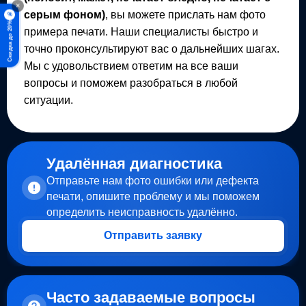
×
серым фоном)
, вы можете прислать нам фото
%
Скидка до 20%
примера печати. Наши специалисты быстро и
точно проконсультируют вас о дальнейших шагах.
Мы с удовольствием ответим на все ваши
вопросы и поможем разобраться в любой
ситуации.
Удалённая диагностика
Отправьте нам фото ошибки или дефекта
печати, опишите проблему и мы поможем
определить неисправность удалённо.
Отправить заявку
Часто задаваемые вопросы