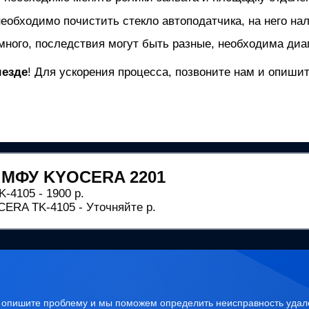
необходимо почистить стекло автоподатчика, на него нал
много, последствия могут быть разные, необходима диаг
ыезде
! Для ускорения процесса, позвоните нам и опиш
 МФУ KYOCERA 2201
-4105 - 1900 р.
ERA TK-4105 - Уточняйте р.
, опишите проблему и мы поможем определить неисправность удал