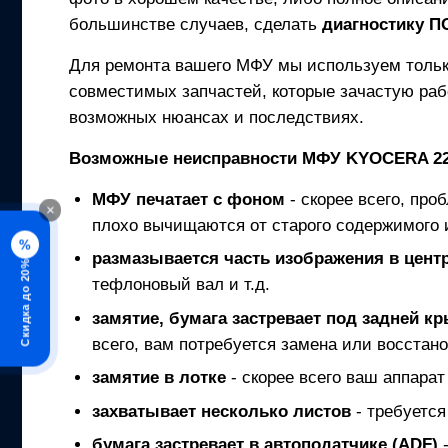
большинстве случаев, сделать
диагностику 
Для ремонта вашего
МФУ
мы используем толь
совместимых запчастей, которые зачастую раб
возможных нюансах и последствиях.
Возможные неисправности
МФУ
KYOCERA 2
МФУ
печатает с фоном
- скорее всего, про
×
плохо вычищаются от старого содержимого 
%
размазывается часть изображения в центр
Скидка до 20%
тефлоновый вал и т.д.
замятие, бумага застревает под задней к
всего, вам потребуется замена или восстано
замятие в лотке
- скорее всего ваш аппарат
захватывает несколько листов
- требуется
бумага застревает в автоподатчике (ADF)
-