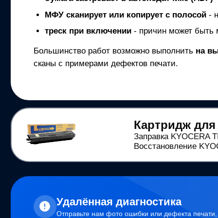
МФУ
сканирует или копирует с полосой
- 
треск при включении
- причин может быть 
Большинство работ возможно выполнить
на в
сканы с примерами дефектов печати.
Картридж для
Заправка KYOCERA TK
Восстановление KYOC
Удалённая диагностика
Отправьте нам фото ошибки или дефекта печати