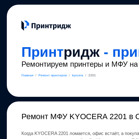
Принт
ридж
- пр
Ремонтируем принтеры и МФУ на 
Главная
/
Ремонт принтеров
/
kyocera
/
2201
Ремонт
МФУ KYOCERA 2201
в 
Когда
KYOCERA
2201
ломается, офис встаёт, а покуп