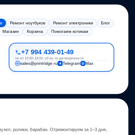
в
Ремонт ноутбуков
Ремонт электроники
Блог
Магазин
Корзина
Помогаем котикам
+7 994 439-01-49
пн–пт 10:00–18:00, сб–вс по договорённости
sales@printridge.ru
Telegram
Max
узел, ролики, барабан.
Отремонтируем за 1–3 дня,