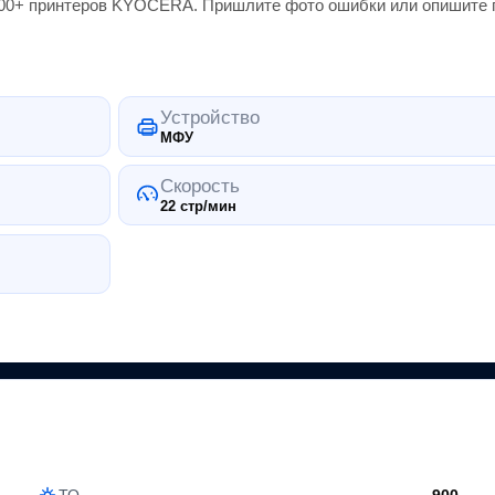
000+
принтеров
KYOCERA
. Пришлите фото ошибки или опишите 
Устройство
МФУ
Скорость
22 стр/мин
ТО