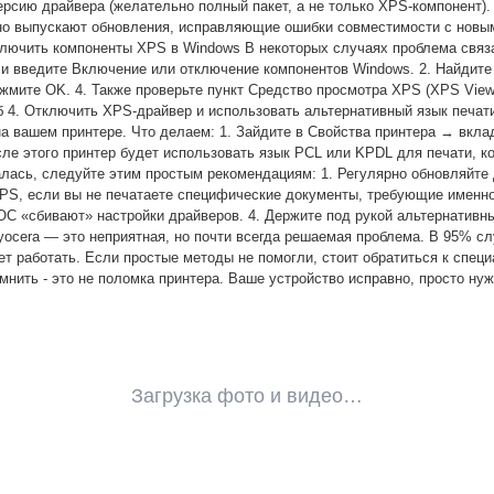
рсию драйвера (желательно полный пакет, а не только XPS-компонент). 
рно выпускают обновления, исправляющие ошибки совместимости с нов
включить компоненты XPS в Windows В некоторых случаях проблема связ
и введите Включение или отключение компонентов Windows. 2. Найдите 
нажмите OK. 4. Также проверьте пункт Средство просмотра XPS (XPS Vie
б 4. Отключить XPS-драйвер и использовать альтернативный язык печат
на вашем принтере. Что делаем: 1. Зайдите в Свойства принтера → вкл
осле этого принтер будет использовать язык PCL или KPDL для печати, 
лась, следуйте этим простым рекомендациям: 1. Регулярно обновляйте 
 XPS, если вы не печатаете специфические документы, требующие именн
ОС «сбивают» настройки драйверов. 4. Держите под рукой альтернативн
 Kyocera — это неприятная, но почти всегда решаемая проблема. В 95% с
ет работать. Если простые методы не помогли, стоит обратиться к спец
мнить - это не поломка принтера. Ваше устройство исправно, просто ну
Загрузка фото и видео…