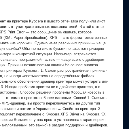
ент на принтере Kyocera и вместо отпечатка получили лист
ставить в тупик даже опытных пользователей. В этой статье
 XPS Print Error — это сообщение об ошибке, которое
S (XML Paper Specification). XPS — это формат электронных
рмате «из коробки». Однако из-за различных причин — чаще
ядит ошибка? Обычно на листе бумаги печатается примерно
принтера и конкретной ситуации. Например, встречаются
бка связана с программной частью — чаще всего с драйвером
их. Причины возникновения ошибки На основе анализа
а принтерах Kyocera : 1. Самая распространённая причина -
в, но иногда «спотыкается» на определённых файлах —
граммного обеспечения драйвер принтера может устареть или
3. Иногда проблема кроется не в драйвере принтера, а в
настроены . Способы решения проблемы Хорошая новость в
 — от самого простого к более сложным. Способ 1. Сменить
 XPS-драйвер, вы просто переключаетесь на другой тип
в списке и нажмите Управление → Свойства принтера. 3.
помогает переключение с Kyocera XPS Driver на Kyocera KX
 версии Возможно, у вас просто установлена старая версия
 англоязычный, это важно) в раздел поддержки и драйверов.