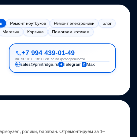
в
Ремонт ноутбуков
Ремонт электроники
Блог
Магазин
Корзина
Помогаем котикам
+7 994 439-01-49
пн–пт 10:00–18:00, сб–вс по договорённости
sales@printridge.ru
Telegram
Max
ермоузел, ролики, барабан.
Отремонтируем за 1–