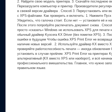
2. Найдите свою модель принтера. 3. Скачайте последнюю ве
Перезагрузите компьютер и принтер. Производители регуля
в свежей версии драйвера . Способ 3. Переустановить или 
с XPS-файлами. Как проверить и включить: 1. Нажмите Пуск 
Убедитесь, что галочка стоит. Если нет — установите её и 
После этого попробуйте распечатать документ снова . Спосо
просто «сказать» Windows не использовать XPS для печати 
обычный драйвер Kyocera KX Driver (без пометки XPS). 3. П
ошибки в будущем Чтобы ошибка XPS Print Error не возвраща
наличие новых версий . 2. Используйте драйвер KX вместо
проверяйте работоспособность печати — иногда обновления 
установить в случае проблем. XPS Print Error на принтерах
альтернативный (KX вместо XPS или наоборот), и всё начина
профессионального вмешательства. Главное, что нужно запо
правильном языке.