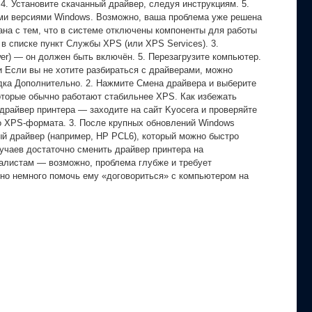
4. Установите скачанный драйвер, следуя инструкциям. 5.
ыми версиями Windows. Возможно, ваша проблема уже решена
ана с тем, что в системе отключены компоненты для работы
в списке пункт Службы XPS (или XPS Services). 3.
wer) — он должен быть включён. 5. Перезагрузите компьютер.
и Если вы не хотите разбираться с драйверами, можно
адка Дополнительно. 2. Нажмите Смена драйвера и выберите
которые обычно работают стабильнее XPS. Как избежать
драйвер принтера — заходите на сайт Kyocera и проверяйте
о XPS-формата. 3. После крупных обновлений Windows
ый драйвер (например, HP PCL6), который можно быстро
лучаев достаточно сменить драйвер принтера на
иалистам — возможно, проблема глубже и требует
жно немного помочь ему «договориться» с компьютером на