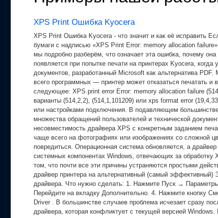
XPS Print Ошибка Kyocera
XPS Print Ошибка Kyocera - что значит и как её исправить 
бумаги с надписью «XPS Print Error: memory allocation failu
мы подробно разберём, что означает эта ошибка, почему она в
появляется при попытке печати на принтерах Kyocera, когда
документов, разработанный Microsoft как альтернатива PDF
всего программных — принтер может отказаться печатать и 
следующее: XPS print error Error: memory allocation failure
варианты (514,2,2), (514,1,101209) или xps format error (19
или настройками подключения. В подавляющем большинстве 
множества обращений пользователей и технической документа
несовместимость драйвера XPS с конкретным заданием печа
чаще всего на фотографиях или изображениях со сложной цв
повредиться. Операционная система обновляется, а драйвер о
системных компонентах Windows, отвечающих за обработку 
том, что почти все эти причины устраняются простыми дейс
драйвер принтера на альтернативный (самый эффективный) Э
драйвера. Что нужно сделать: 1. Нажмите Пуск → Параметры
Перейдите на вкладку Дополнительно. 4. Нажмите кнопку Сме
Driver . В большинстве случаев проблема исчезает сразу по
драйвера, которая конфликтует с текущей версией Windows. 