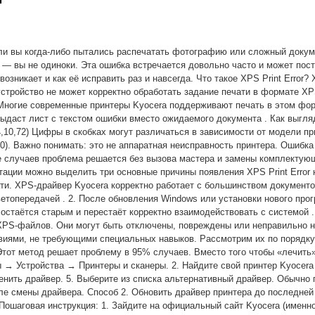
Если вы когда-либо пытались распечатать фотографию или сложный докум
re» — вы не одиноки. Эта ошибка встречается довольно часто и может по
озникает и как её исправить раз и навсегда. Что такое XPS Print Error?
 устройство не может корректно обработать задание печати в формате XP
. Многие современные принтеры Kyocera поддерживают печать в этом фо
выдаст лист с текстом ошибки вместо ожидаемого документа . Как выгл
 (514,10,72) Цифры в скобках могут различаться в зависимости от модели 
,4,330). Важно понимать: это не аппаратная неисправность принтера. Оши
случаев проблема решается без вызова мастера и замены комплектующ
ции можно выделить три основные причины появления XPS Print Error н
ти. XPS-драйвер Kyocera корректно работает с большинством документо
етопередачей . 2. После обновления Windows или установки нового про
стаётся старым и перестаёт корректно взаимодействовать с системой . 
XPS-файлов. Они могут быть отключены, повреждены или неправильно 
твиями, не требующими специальных навыков. Рассмотрим их по порядку
тот метод решает проблему в 95% случаев. Вместо того чтобы «лечить»
 → Устройства → Принтеры и сканеры. 2. Найдите свой принтер Kyocera 
нить драйвер. 5. Выберите из списка альтернативный драйвер. Обычно 
сле смены драйвера. Способ 2. Обновить драйвер принтера до последней
Пошаговая инструкция: 1. Зайдите на официальный сайт Kyocera (именно