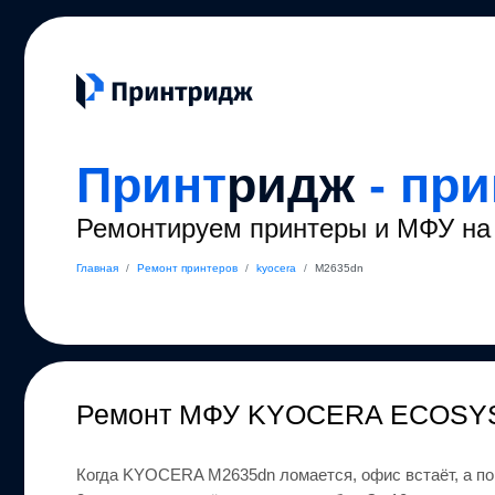
Принт
ридж
- пр
Ремонтируем принтеры и МФУ на 
Главная
/
Ремонт принтеров
/
kyocera
/
M2635dn
Ремонт
МФУ KYOCERA ECOSY
Когда
KYOCERA
M2635dn
ломается, офис встаёт, а п