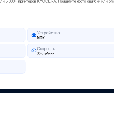
или 5 000+
принтеров
KYOCERA
. Пришлите фото ошибки или оп
Устройство
МФУ
Скорость
35 стр/мин